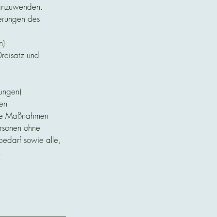
 anzuwenden.
derungen des
n)
reisatz und
ungen)
ten
ende Maßnahmen
rsonen ohne
bedarf sowie alle,
.