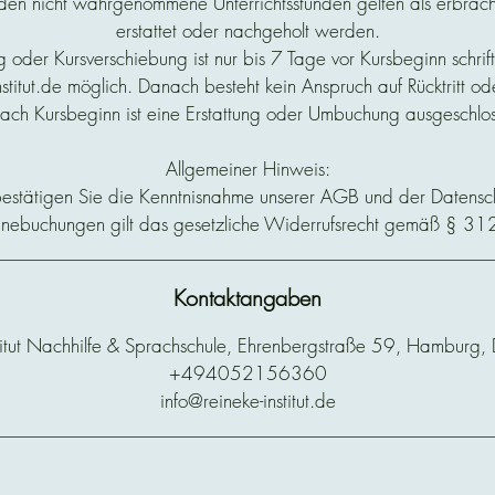
en nicht wahrgenommene Unterrichtsstunden gelten als erbrach
erstattet oder nachgeholt werden.
g oder Kursverschiebung ist nur bis 7 Tage vor Kursbeginn schrift
nstitut.de möglich. Danach besteht kein Anspruch auf Rücktritt 
ch Kursbeginn ist eine Erstattung oder Umbuchung ausgeschlo
Allgemeiner Hinweis:
estätigen Sie die Kenntnisnahme unserer AGB und der Datens
inebuchungen gilt das gesetzliche Widerrufsrecht gemäß § 3
Kontaktangaben
titut Nachhilfe & Sprachschule, Ehrenbergstraße 59, Hamburg,
+494052156360
info@reineke-institut.de