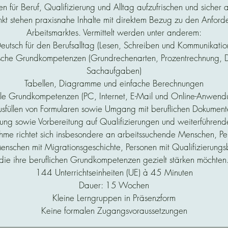
 für Beruf, Qualifizierung und Alltag aufzufrischen und sicher
nkt stehen praxisnahe Inhalte mit direktem Bezug zu den Anfor
Arbeitsmarktes. Vermittelt werden unter anderem:
eutsch für den Berufsalltag (Lesen, Schreiben und Kommunikatio
che Grundkompetenzen (Grundrechenarten, Prozentrechnung, D
Sachaufgaben)
Tabellen, Diagramme und einfache Berechnungen
ale Grundkompetenzen (PC, Internet, E-Mail und Online-Anwend
sfüllen von Formularen sowie Umgang mit beruflichen Dokumen
erung sowie Vorbereitung auf Qualifizierungen und weiterführ
me richtet sich insbesondere an arbeitssuchende Menschen, Pe
enschen mit Migrationsgeschichte, Personen mit Qualifizierungs
die ihre beruflichen Grundkompetenzen gezielt stärken möchten
144 Unterrichtseinheiten (UE) à 45 Minuten
Dauer: 15 Wochen
Kleine Lerngruppen in Präsenzform
Keine formalen Zugangsvoraussetzungen