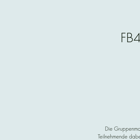
FB4
Die Gruppenmaßn
Teilnehmende dabe