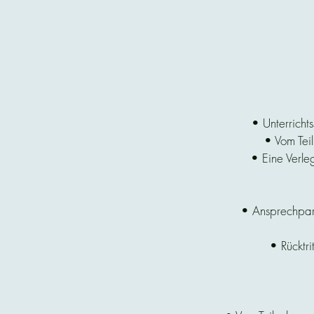
• Unterrich
• Vom Tei
• Eine Verle
• Ansprechpartn
• Rücktri