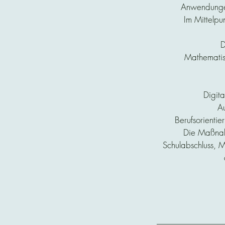
Anwendungen
Im Mittelpu
D
Mathematis
Digit
Au
Berufsorienti
Die Maßnah
Schulabschluss, M