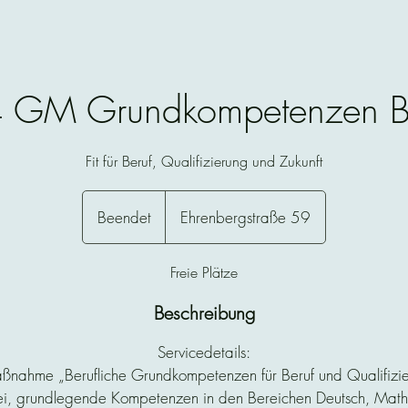
 GM Grundkompetenzen B
Fit für Beruf, Qualifizierung und Zukunft
Beendet
B
Ehrenbergstraße 59
e
e
Freie Plätze
n
d
Beschreibung
e
Servicedetails:
t
ahme „Berufliche Grundkompetenzen für Beruf und Qualifizieru
i, grundlegende Kompetenzen in den Bereichen Deutsch, Mathe