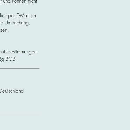
t und können nicht
lich per E-Mail an
oder Umbuchung.
ssen.
chutzbestimmungen.
12g BGB.
 Deutschland