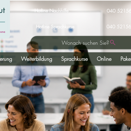
Hotline Nachhilfe
040 5215
Hotline Sprachkurse
040 52156
Wonach suchen Sie?
derung
Weiterbildung
Sprachkurse
Online
Pake