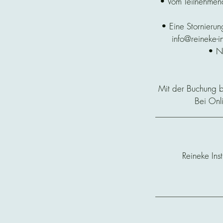
• Vom Teilnehmend
• Eine Stornierun
info@reineke-i
• Na
Mit der Buchung b
Bei Onl
Reineke Ins