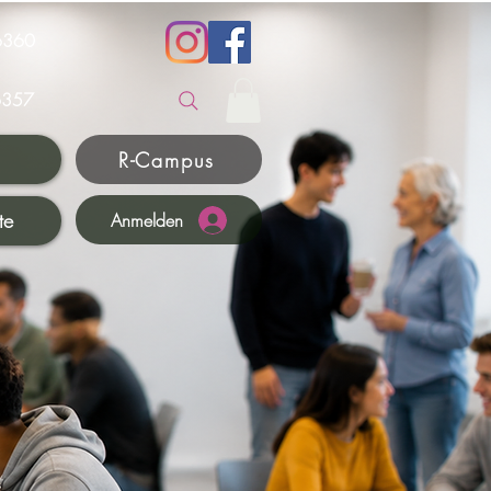
6360
357
R-Campus
te
Anmelden