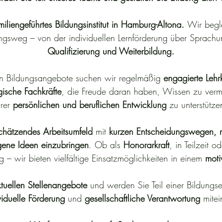
iliengeführtes Bildungsinstitut in Hamburg-Altona.
Wir begl
ngsweg – von der individuellen Lernförderung über Sprachun
Qualifizierung und Weiterbildung.
hen Bildungsangebote suchen wir regelmäßig
engagierte Lehr
sche Fachkräfte
, die Freude daran haben, Wissen zu verm
hrer
persönlichen und beruflichen Entwicklung
zu unterstütze
chätzendes Arbeitsumfeld
mit
kurzen Entscheidungswegen, 
gene Ideen einzubringen
. Ob als
Honorarkraft
, in Teilzeit o
ng – wir bieten vielfältige Einsatzmöglichkeiten in einem
moti
tuellen Stellenangebote
und werden Sie Teil einer Bildungse
viduelle Förderung
und
gesellschaftliche Verantwortung
mitei