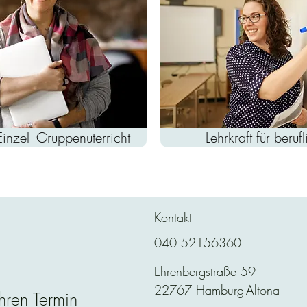
Einzel- Gruppenuterricht
Lehrkraft für beru
Kontakt
040 52156360
Ehrenbergstraße 59
22767 Hamburg-Altona
hren Termin