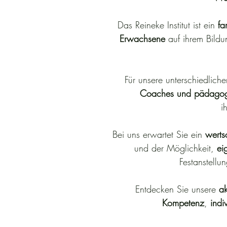
Das Reineke Institut ist ein
fam
Erwachsene
auf ihrem Bildu
Für unsere unterschiedlic
Coaches und pädagogi
i
Bei uns erwartet Sie ein
werts
und der Möglichkeit,
ei
Festanstellu
Entdecken Sie unsere
ak
Kompetenz
,
indi