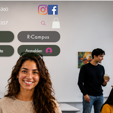
6360
357
R-Campus
te
Anmelden