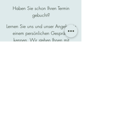
Haben Sie schon Ihren Termin
gebucht?
Lernen Sie uns und unser Angebot in
einem persönlichen Gespräch
kennen. Wir stehen Ihnen mit
professionellem Rat zur Seite.
Beratungstermin Nachhilfe
Beratungstermin Lernförderung
Beratungstermin Sprachkuse
Ehrenbergstraße 59
22767 Hamburg-