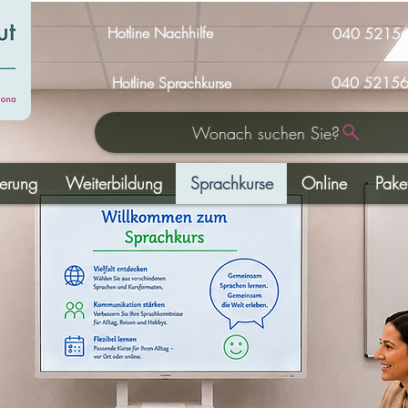
Hotline Nachhilfe
040 5215
Hotline Sprachkurse
040 52156
Wonach suchen Sie?
derung
Weiterbildung
Sprachkurse
Online
Pake