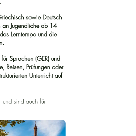
.
riechisch
sowie
Deutsch
h an
Jugendliche
ab 14
, das Lerntempo und die
n.
für Sprachen (GER)
und
e
,
Reisen
,
Prüfungen
oder
ukturierten Unterricht auf
r und sind auch für