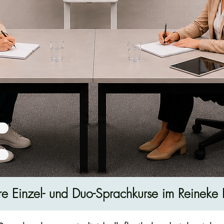
er
nen
e Einzel- und Duo-Sprachkurse im Reineke In