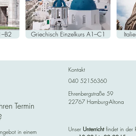
A1–B2
Griechisch Einzelkurs A1–C1
Ital
Kontakt
040 52156360
Ehrenbergstraße 59
22767 Hamburg-Altona
hren Termin
?
Unser
Unterricht
findet in der
Angebot in einem