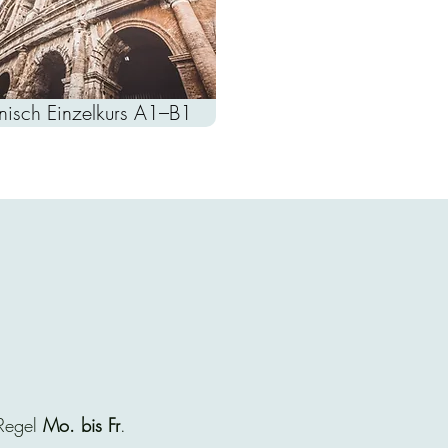
ienisch Einzelkurs A1–B1
 Regel
Mo. bis Fr
.