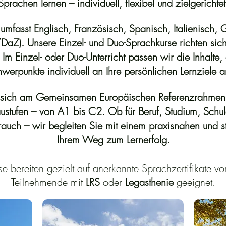
Sprachen lernen – individuell, flexibel und zielgerichtet
umfasst
Englisch
,
Französisch
,
Spanisch
,
Italienisch
,
G
/DaZ)
. Unsere
Einzel
- und
Duo-Sprachkurse
richten sic
. Im Einzel- oder Duo-Unterricht passen wir die Inhalte
werpunkte individuell an Ihre persönlichen Lernziele a
t sich am
Gemeinsamen Europäischen Referenzrahmen 
austufen – von
A1 bis C2
. Ob für
Beruf
,
Studium
,
Schul
rauch
– wir begleiten Sie mit einem praxisnahen und str
Ihrem Weg zum Lernerfolg.
e bereiten gezielt auf anerkannte Sprachzertifikate vo
Teilnehmende mit
LRS
oder
Legasthenie
geeignet.