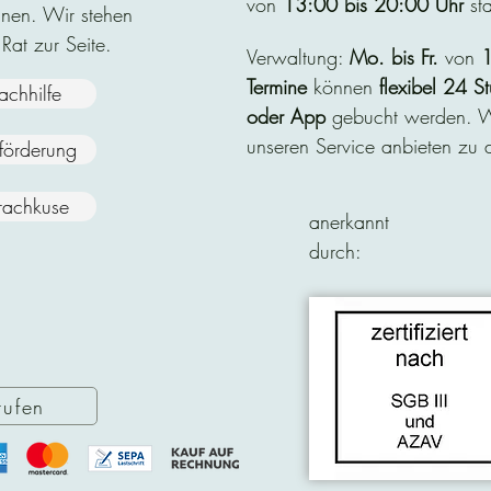
von
13:00 bis 20:00 Uhr
sta
nen. Wir stehen
 Rat zur Seite.
Verwaltung:
Mo. bis Fr.
von
1
Termine
können
flexibel
24 St
achhilfe
oder App
gebucht werden. Wi
unseren Service anbieten zu d
nförderung
rachkuse
anerkannt
durch:
rufen