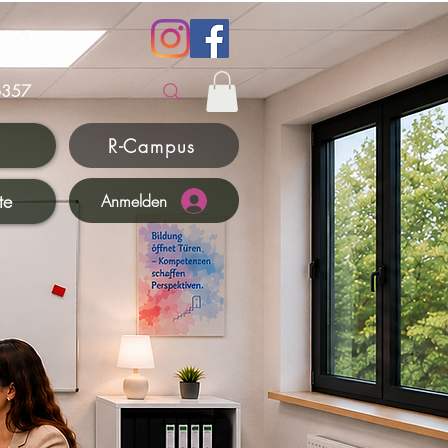
6360
357
R-Campus
te
Anmelden