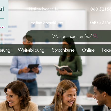
Hotline Nachhilfe
040 5215
Hotline Sprachkurse
040 52156
Wonach suchen Sie?
derung
Weiterbildung
Sprachkurse
Online
Pake