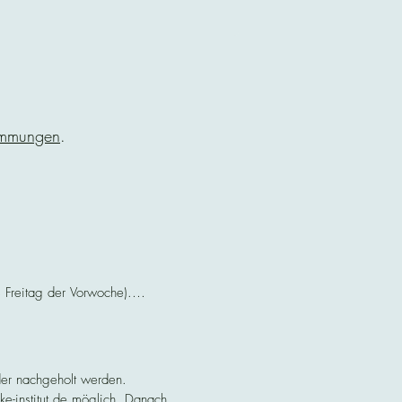
immungen
.
Freitag der Vorwoche).

er nachgeholt werden.

e-institut.de möglich. Danach 