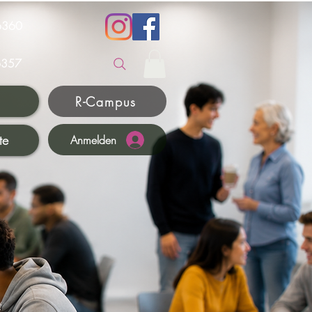
6360
357
R-Campus
te
Anmelden