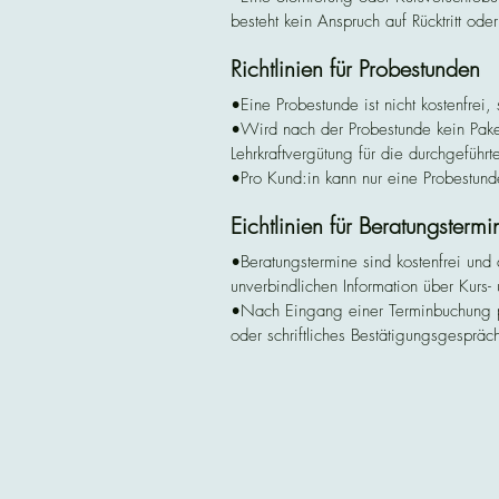
besteht kein Anspruch auf Rücktritt od
•Nach Kursbeginn ist eine Erstattung
Richtlinien für Probestunden
•Eine Probestunde ist nicht kostenfrei, 
•Wird nach der Probestunde kein Paket
Lehrkraftvergütung für die durchgeführte
•Pro Kund:in kann nur eine Probestun
•Probestunden sind nicht möglich für 
Eichtlinien für Beratungstermi
•Die Bezahlung erfolgt nachträglich per
•Eine Erstattung bei Nichterscheinen i
•Beratungstermine sind kostenfrei und 
unverbindlichen Information über Kurs- 
•Nach Eingang einer Terminbuchung prüf
oder schriftliches Bestätigungsgespräch
•Das Institut behält sich vor, nicht pl
abzulehnen.

•Ein Beratungstermin begründet noch k
•Terminverschiebungen oder Absagen si