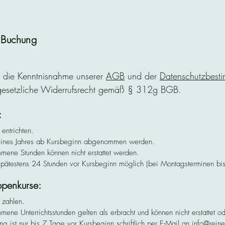
r Buchung
e die Kenntnisnahme unserer
AGB
und der
Datenschutzbest
 gesetzliche Widerrufsrecht gemäß § 312g BGB.
:
ntrichten.

 eines Jahres ab Kursbeginn abgenommen werden.

ne Stunden können nicht erstattet werden.

pätestens 24 Stunden vor Kursbeginn möglich (bei Montagsterminen bis 
urchgeführt.

ppenkurse:
Verwaltung des Reineke Instituts (E-Mail: info@reineke-institut.de).

iebung sind nur im Einzelunterricht möglich.
zahlen.

e Unterrichtsstunden gelten als erbracht und können nicht erstattet od
g ist nur bis 7 Tage vor Kursbeginn schriftlich per E-Mail an info@reinek