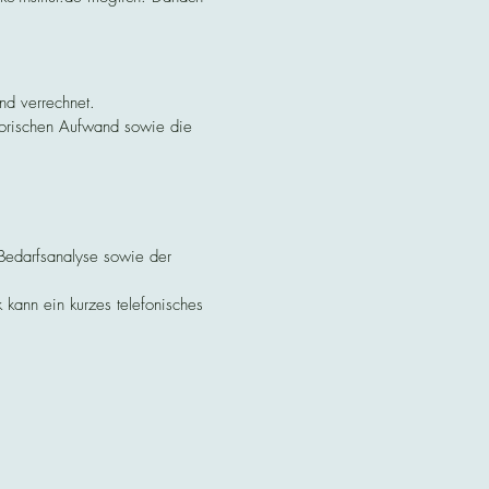
nd verrechnet.

torischen Aufwand sowie die 
Bedarfsanalyse sowie der 
kann ein kurzes telefonisches 
zu stornieren oder 
ung.
