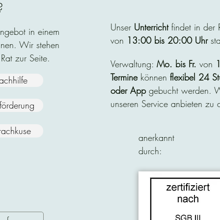
?
Unser
Unterricht
findet in der
Angebot in einem
von
13:00 bis 20:00 Uhr
sta
nen. Wir stehen
 Rat zur Seite.
Verwaltung:
Mo. bis Fr.
von
1
Termine
können
flexibel
24 St
achhilfe
oder App
gebucht werden. Wi
unseren Service anbieten zu d
nförderung
rachkuse
anerkannt
durch: