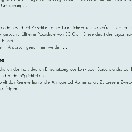
er Umbuchung.

 oder Umbuchung ausgeschlossen.
sondern wird bei Abschluss eines Unterrichtspakets kostenfrei integriert u
 gebucht, fällt eine Pauschale von 30 € an. Diese deckt den organisa
 Einheit.

de in Anspruch genommen werden.

Sprachkurse und Gruppenkurse.

ne
 Rechnung oder im Institut vor Ort.

st ausgeschlossen.
dienen der individuellen Einschätzung des Lern- oder Sprachstands, der 
und Fördermöglichkeiten.

t das Reineke Institut die Anfrage auf Authentizität. Zu diesem Zweck 
 erfolgen.

ausible oder automatisierte Buchungen (z. B. durch Bots oder Spam-Profile) 
eine Teilnahmeverpflichtung an einem Kurs oder eine Buchungsverpflicht
nd jederzeit per E-Mail an info@reineke-institut.de möglich.