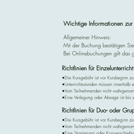
Wichtige Informationen zu
Allgemeiner Hinweis:
Mit der Buchung bestätigen Si
Bei Onlinebuchungen gilt das
Richtlinien für Einzelunterricht
•Die Kursgebühr ist vor Kursbeginn zu e
•Unterrichtsstunden müssen innerhalb
•Vom Teilnehmenden nicht wahrgenomme
•Eine Verlegung oder Absage ist bis s
•Später abgesagte Termine gelten als d
Richtlinien für Duo- oder Gru
•Ansprechpartner ist ausschließlich die 
•Rücktritt, Stornierung oder Kursversch
•Die Kursgebühr ist vor Kursbeginn zu 
•Vom Teilnehmenden nicht wahrgenommen
•Eine Stornierung oder Kursverschiebun