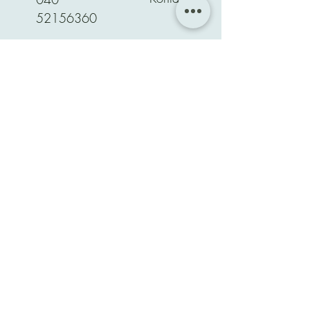
52156360
Unser
Unterricht
findet in der
Regel
Mo. bis Fr
.
von
13:00 bis 20:00 Uhr
statt
Verwaltung:
Mo. bis Fr.
von
15:30 bis 20:00 Uhr.
Termine
können
flexibel
24
Stunden
über unsere
Webseite
oder App
gebucht werden. Wir
freuen uns darauf, Ihnen unseren
Service anbieten zu dürfen.
anerkannt durch: