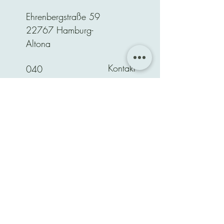
Ehrenbergstraße 59
22767 Hamburg-
Altona
Kontakt
040
52156360
Unser
Unterricht
findet in der
Regel
Mo. bis Fr
.
von
13:00 bis 20:00 Uhr
statt
Verwaltung:
Mo. bis Fr.
von
15:30 bis 20:00 Uhr.
Termine
können
flexibel
24
Stunden
über unsere
Webseite
oder App
gebucht werden. Wir