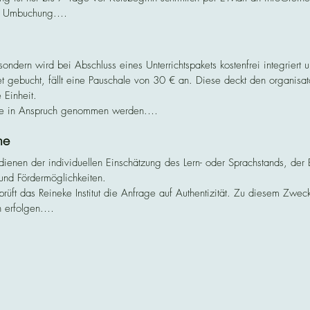
er Umbuchung.

 oder Umbuchung ausgeschlossen.
sondern wird bei Abschluss eines Unterrichtspakets kostenfrei integriert u
 gebucht, fällt eine Pauschale von 30 € an. Diese deckt den organisa
 Einheit.

de in Anspruch genommen werden.

Sprachkurse und Gruppenkurse.

ne
 Rechnung oder im Institut vor Ort.

st ausgeschlossen.
dienen der individuellen Einschätzung des Lern- oder Sprachstands, der 
und Fördermöglichkeiten.

t das Reineke Institut die Anfrage auf Authentizität. Zu diesem Zweck 
 erfolgen.

ausible oder automatisierte Buchungen (z. B. durch Bots oder Spam-Profile) 
eine Teilnahmeverpflichtung an einem Kurs oder eine Buchungsverpflicht
nd jederzeit per E-Mail an info@reineke-institut.de möglich.