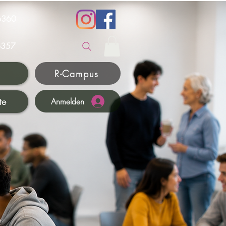
6360
357
R-Campus
te
Anmelden