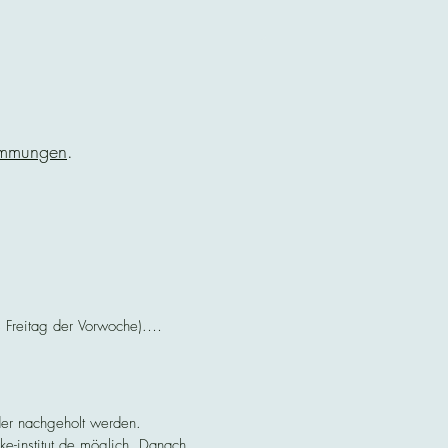
immungen
.
Freitag der Vorwoche).

er nachgeholt werden.

e-institut.de möglich. Danach 