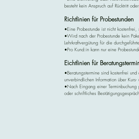
besteht kein Anspruch auf Rücktritt od
•Nach Kursbeginn ist eine Erstattung
Richtlinien für Probestunden
•Eine Probestunde ist nicht kostenfrei, 
•Wird nach der Probestunde kein Paket
Lehrkraftvergütung für die durchgeführte
•Pro Kund:in kann nur eine Probestun
•Probestunden sind nicht möglich für 
Eichtlinien für Beratungstermi
•Die Bezahlung erfolgt nachträglich per
•Eine Erstattung bei Nichterscheinen i
•Beratungstermine sind kostenfrei und 
unverbindlichen Information über Kurs- 
•Nach Eingang einer Terminbuchung prüf
oder schriftliches Bestätigungsgespräch
•Das Institut behält sich vor, nicht pl
abzulehnen.

•Ein Beratungstermin begründet noch k
•Terminverschiebungen oder Absagen si