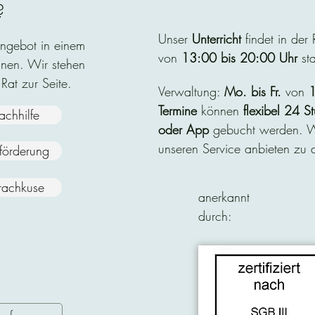
?
Unser
Unterricht
findet in der
Angebot in einem
von
13:00 bis 20:00 Uhr
sta
nen. Wir stehen
 Rat zur Seite.
Verwaltung:
Mo. bis Fr.
von
1
Termine
können
flexibel
24 St
achhilfe
oder App
gebucht werden. Wi
unseren Service anbieten zu d
nförderung
rachkuse
anerkannt
durch: