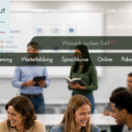
Hotline Nachhilfe
040 5215
Hotline Sprachkurse
040 52156
Wonach suchen Sie?
derung
Weiterbildung
Sprachkurse
Online
Pake