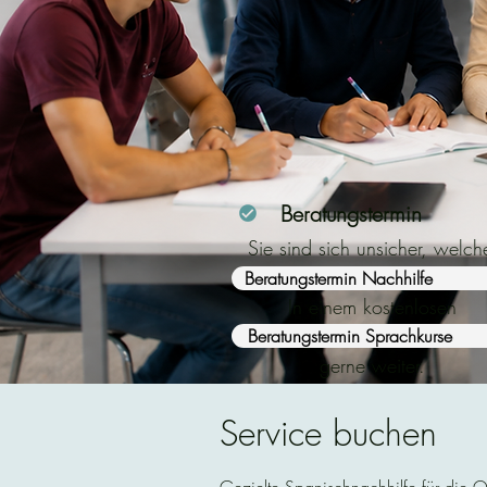
Beratungstermin
Sie sind sich unsicher, welch
Kurs der richtige für Sie ist?
Beratungstermin Nachhilfe
In einem kostenlosen
Beratungstermin helfen wir Ih
Beratungstermin Sprachkurse
gerne weiter.
Service buchen