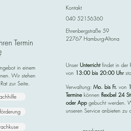
Kontakt
040 52156360
Ehrenbergstraße 59
22767 Hamburg-Altona
hren Termin
?
Unser
Unterricht
findet in der
Angebot in einem
von
13:00 bis 20:00 Uhr
sta
nen. Wir stehen
 Rat zur Seite.
Verwaltung:
Mo. bis Fr.
von
1
Termine
können
flexibel
24 St
achhilfe
oder App
gebucht werden. Wi
unseren Service anbieten zu d
nförderung
rachkuse
anerkannt