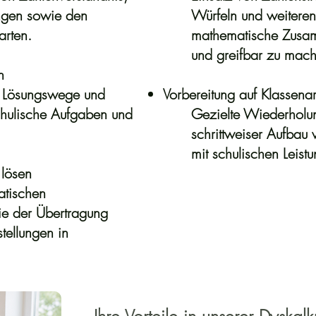
gen sowie den
Würfeln und weiteren 
rten.
mathematische Zusa
und greifbar zu mac
n
r Lösungswege und
Vorbereitung auf Klassenar
hulische Aufgaben und
Gezielte Wiederholun
schrittweiser Aufbau
mit schulischen Leist
 lösen
atischen
ie der Übertragung
tellungen in