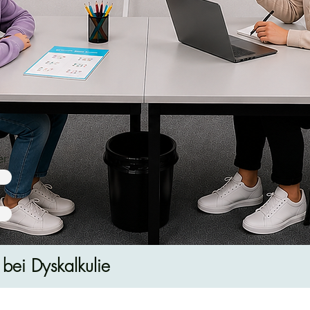
er
nen
 bei Dyskalkulie