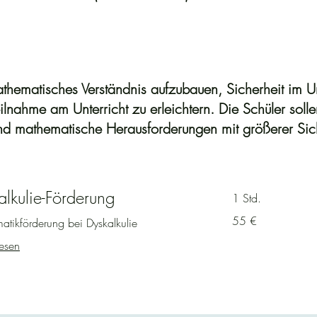
thematisches Verständnis aufzubauen, Sicherheit im 
eilnahme am Unterricht zu erleichtern. Die Schüler sollen
nd mathematische Herausforderungen mit größerer Sich
alkulie-Förderung
1 Std.
55
55 €
tikförderung bei Dyskalkulie
Euro
esen