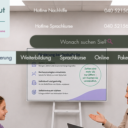
Hotline Nachhilfe
040 5215
Hotline Sprachkurse
040 52156
Wonach suchen Sie?
derung
Weiterbildung
Sprachkurse
Online
Pake