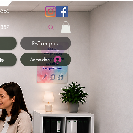
6360
357
R-Campus
te
Anmelden