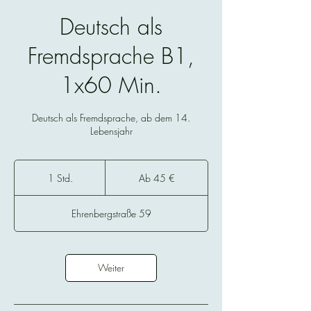
Deutsch als
Fremdsprache B1,
1x60 Min.
Deutsch als Fremdsprache, ab dem 14.
Lebensjahr
Ab
45
1 Std.
1
Ab 45 €
Euro
S
t
Ehrenbergstraße 59
d
Weiter