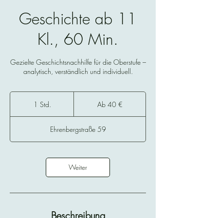
Geschichte ab 11
Kl., 60 Min.
Gezielte Geschichtsnachhilfe für die Oberstufe –
analytisch, verständlich und individuell.
Ab
40
1 Std.
1
Ab 40 €
Euro
S
t
Ehrenbergstraße 59
d
Weiter
Beschreibung