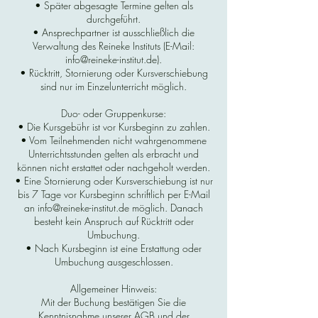
• Später abgesagte Termine gelten als
durchgeführt.
• Ansprechpartner ist ausschließlich die
Verwaltung des Reineke Instituts (E-Mail:
info@reineke-institut.de).
• Rücktritt, Stornierung oder Kursverschiebung
sind nur im Einzelunterricht möglich.
Duo- oder Gruppenkurse:
• Die Kursgebühr ist vor Kursbeginn zu zahlen.
• Vom Teilnehmenden nicht wahrgenommene
Unterrichtsstunden gelten als erbracht und
können nicht erstattet oder nachgeholt werden.
• Eine Stornierung oder Kursverschiebung ist nur
bis 7 Tage vor Kursbeginn schriftlich per E-Mail
an info@reineke-institut.de möglich. Danach
besteht kein Anspruch auf Rücktritt oder
Umbuchung.
• Nach Kursbeginn ist eine Erstattung oder
Umbuchung ausgeschlossen.
Allgemeiner Hinweis:
Mit der Buchung bestätigen Sie die
Kenntnisnahme unserer AGB und der