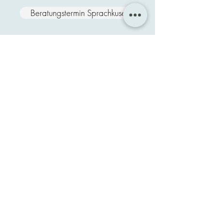
Beratungstermin Sprachkuse
Ehrenbergstraße 59
22767 Hamburg-
Altona
Kontakt
040
52156360
Unser
Unterricht
findet in der
Regel
Mo. bis Fr
.
von
13:00 bis 20:00 Uhr
statt
Verwaltung:
Mo. bis Fr.
von
15:30 bis 20:00 Uhr.
Termine
können
flexibel
24