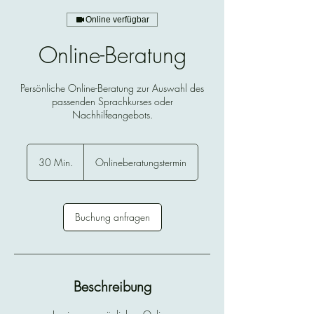
Online verfügbar
Online-Beratung
Persönliche Online-Beratung zur Auswahl des
passenden Sprachkurses oder
Nachhilfeangebots.
30 Min.
3
Onlineberatungstermin
0
M
i
n
Buchung anfragen
.
Beschreibung