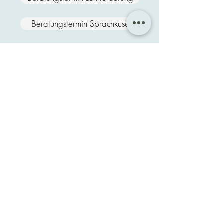
Beratungstermin Sprachkuse
Ehrenbergstraße 59
22767 Hamburg-
Altona
Kontakt
040
52156360
Unser
Unterricht
findet in der
Regel
Mo. bis Fr
.
von
13:00 bis 20:00 Uhr
statt
Verwaltung:
Mo. bis Fr.
von
15:30 bis 20:00 Uhr.