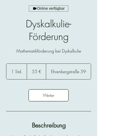
Online verfügbar
Dyskalkulie-
Förderung
Mathematikförderung bei Dyskalkulie
55
Euro
1 Std.
1
55 €
Ehrenbergstraße 59
S
t
d
Weiter
Beschreibung