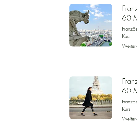
Fran
60 M
Französ
Kurs.
Weiterl
Fran
60 M
Französ
Kurs.
Weiterl