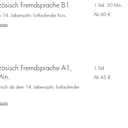
lt werden.

zösisch Fremdsprache B1
1 Std. 30 Min.
stitut per Rechnung bezahlt. Die Rechnung wird Ihnen 
Ab
Ab 60 €
14. Lebensjahr, fortlaufender Kurs.
60
Euro
esen
 „Sofort buchen“.

 erhalten Sie eine Bestätigung per E-Mail.
zösisch Fremdsprache A1,
1 Std.
in.
Ab
Ab 45 €
45
Euro
isch ab dem 14. Lebensjahr, fortlaufender
esen