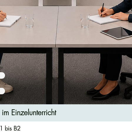
er
nen
im Einzelunterricht
A1 bis B2