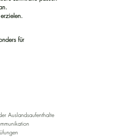
an.
erzielen.
nders für
der Auslandsaufenthalte
Kommunikation
rüfungen