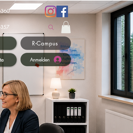
6360
357
R-Campus
te
Anmelden