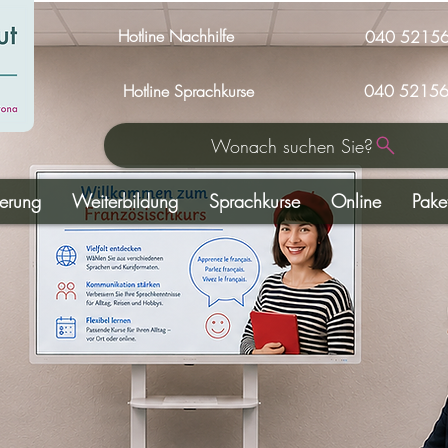
Hotline Nachhilfe
040 5215
Hotline Sprachkurse
040 52156
Wonach suchen Sie?
derung
Weiterbildung
Sprachkurse
Online
Pake