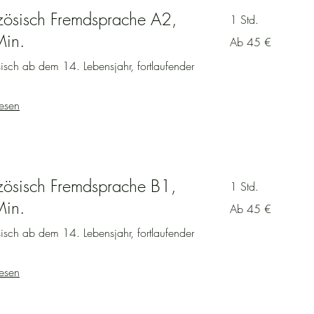
zösisch Fremdsprache A2,
1 Std.
in.
Ab
Ab 45 €
45
Euro
isch ab dem 14. Lebensjahr, fortlaufender
esen
zösisch Fremdsprache B1,
1 Std.
in.
Ab
Ab 45 €
45
Euro
isch ab dem 14. Lebensjahr, fortlaufender
esen