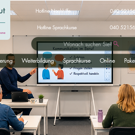
Hotline Nachhilfe
040 5215
Hotline Sprachkurse
040 52156
Wonach suchen Sie?
derung
Weiterbildung
Sprachkurse
Online
Pake