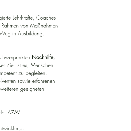
ierte Lehrkräfte, Coaches 
dass wir momentan keine 
 im Rahmen von Maßnahmen 
 Weg in Ausbildung, 
 an unserem Institut. Schauen 
ungen zu informieren.
tzen Kinder, Jugendliche und 
 Schwerpunkten 
Nachhilfe, 
 Weiterbildung. Unser Anspruch 
er Ziel ist es, Menschen 
helfen, ihre schulischen, 
ompetent zu begleiten.
venten sowie erfahrenen 
t als Bewerberin oder 
weiteren geeigneten 
der AZAV.
ntwicklung.