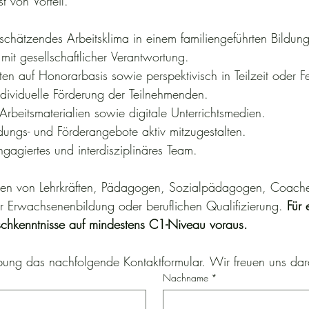
st von Vorteil.
hätzendes Arbeitsklima in einem familiengeführten Bildungsi
t mit gesellschaftlicher Verantwortung.
ten auf Honorarbasis sowie perspektivisch in Teilzeit oder Fe
dividuelle Förderung der Teilnehmenden.
Arbeitsmaterialien sowie digitale Unterrichtsmedien.
dungs- und Förderangebote aktiv mitzugestalten.
ngagiertes und interdisziplinäres Team.
en von Lehrkräften, Pädagogen, Sozialpädagogen, Coaches
er Erwachsenenbildung oder beruflichen Qualifizierung. 
Für 
utschkenntnisse auf mindestens C1-Niveau voraus.
erbung das nachfolgende Kontaktformular. Wir freuen uns dar
Nachname
*