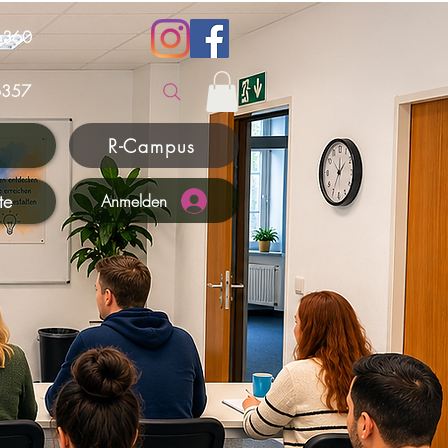
6360
357
R-Campus
te
Anmelden