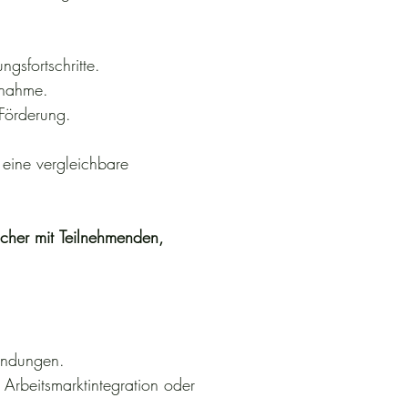
gsfortschritte.
ßnahme.
Förderung.
eine vergleichbare 
her mit Teilnehmenden, 
endungen.
rbeitsmarktintegration oder 