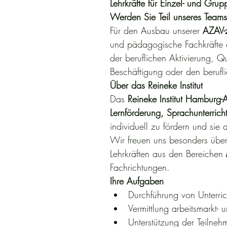
Lehrkräfte für Einzel- und Gru
Derzeit keine offenen Stellen
Werden Sie Teil unseres Teams
Vielen Dank für Ihr Interesse an e
Für den Ausbau unserer 
AZAV-z
Aktuell haben wir keine offenen
und pädagogische Fachkräfte 
weiteren Honorarkräfte einstelle
der beruflichen Aktivierung, Q
Da sich unser Personalbedarf jed
Beschäftigung oder den berufl
Sie gerne regelmäßig auf unsere
Über das Reineke Institut
Das Reineke Institut ist ein fami
Das 
Reineke Institut Hamburg-
Erwachsene durch individuelle L
Lernförderung, Sprachunterrich
ist es, fachliche Kompetenz mit
individuell zu fördern und sie
sprachlichen und beruflichen Zie
Wir freuen uns besonders übe
Wir bedanken uns für Ihr Interes
Lehrkräften aus den Bereichen 
Bewerber begrüßen zu dürfen.
Fachrichtungen.
Ihre Aufgaben
Durchführung von Unterr
Vermittlung arbeitsmarkt-
Unterstützung der Teilneh