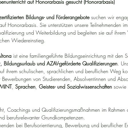
ppenunterricht auf Honorarbasis gesucht (Honorarbasis)
iner Tätigkeit am Reineke Institut.
ertifizierten Bildungs- und Förderangebote
 suchen wir engag
 Stellen zu besetzen.
 Unser Team ist derzeit vollständig, so
auf Honorarbasis. Sie unterstützen unsere Teilnehmenden
n.
ualifizierung und Weiterbildung und begleiten sie auf ihrem
och ändern kann, freuen wir uns jederzeit über Ihr Interesse
ichen Wiedereinstieg.
r Karriereseite vorbei, um sich über neue Stellenausschreib
liengeführtes Bildungsinstitut in Hamburg-Altona. Wir unterstü
Altona
 ist eine familiengeführte Bildungseinrichtung mit den
ernförderung, Nachhilfe, Sprachunterricht sowie berufliche
t, Bildungsurlaub und AZAV-geförderte Qualifizierungen
. Uns
 persönlicher Betreuung zu verbinden und Menschen dabei zu 
 auf ihrem schulischen, sprachlichen und beruflichen Weg k
le erfolgreich zu erreichen.
r Bewerbungen von Studierenden, Absolventinnen und Absol
se und freuen uns, Sie vielleicht zu einem späteren Zeitpunk
MINT
, 
Sprachen
, 
Geistes- und Sozialwissenschaften
 sowie 
icht, Coachings und Qualifizierungsmaßnahmen im Rahmen 
 und berufsrelevanter Grundkompetenzen.
menden bei Berufsorientierung, Bewerbung und beruflicher E