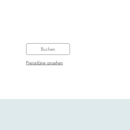
gistriert sind.

Buchen
Preispläne ansehen
per E-Mail zugeschickt.
