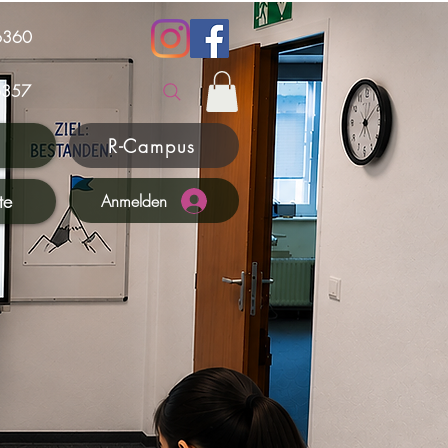
6360
357
R-Campus
te
Anmelden