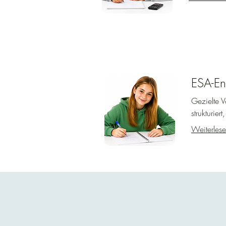
Klicken Sie danach auf „Weit
Schritt 3: Kundendetails

Tragen Sie Ihre persönlichen
ESA-En
Schritt 4: Zahlungsoptionen

Gezielte V
strukturier
Pakete: Können online bezah
Weiterles
Einzelstunden: Werden im In
Abschließend klicken Sie auf
Bestätigung

Nach Abschluss der Buchung