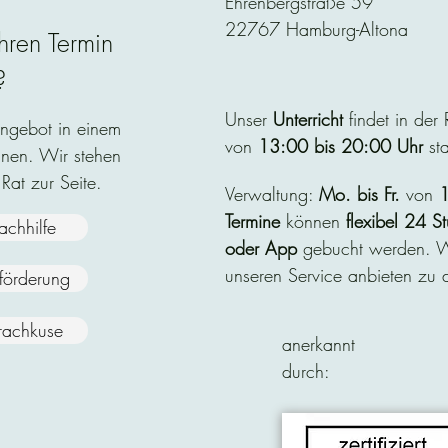
Ehrenbergstraße 59
22767 Hamburg-Altona
hren Termin
?
Unser
Unterricht
findet in der
Angebot in einem
von
13:00 bis 20:00 Uhr
sta
nen. Wir stehen
 Rat zur Seite.
Verwaltung:
Mo. bis Fr.
von
1
Termine
können
flexibel
24 St
achhilfe
oder App
gebucht werden. Wi
unseren Service anbieten zu d
nförderung
rachkuse
anerkannt
durch: