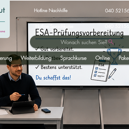
Hotline Nachhilfe
040 5215
Hotline Sprachkurse
040 52156
Wonach suchen Sie?
derung
Weiterbildung
Sprachkurse
Online
Pake