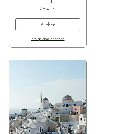
1 Std.
Ab
Ab 45 €
45
Euro
Buchen
Preispläne ansehen