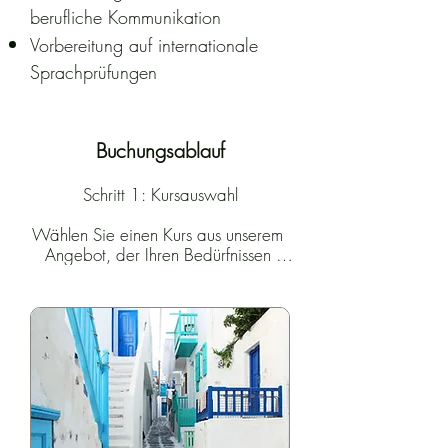
berufliche Kommunikation
Vorbereitung auf internationale
Sprachprüfungen
Buchungsablauf
Schritt 1: Kursauswahl

Wählen Sie einen Kurs aus unserem 
Angebot, der Ihren Bedürfnissen 
entspricht.

Schritt 2: Terminauswahl

Klicken Sie auf „Buchen“, wählen Sie im 
Kalender einen verfügbaren Termin und 
eine passende Uhrzeit aus. Anschließend 
können Sie zwischen „Einzelunterricht“ 
oder „Duo-Unterricht“ wählen:
