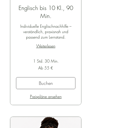
Ihnen per E-Mail zugeschickt.

Englisch bis 10 Kl., 90
Abschließend klicken Sie auf „Sofort 
buchen“.

Min.
Bestätigung

Individuelle Englischnachhilfe –
verständlich, praxisnah und
Nach Abschluss der Buchung erhalten 
passend zum Lernstand.
Sie eine Bestätigung per E-Mail.
Weiterlesen
1 Std. 30 Min.
Ab
Ab 55 €
55
Euro
Buchen
Preispläne ansehen