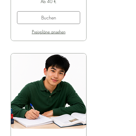
Ab 40 €
40
Euro
Buchen
Preispläne ansehen