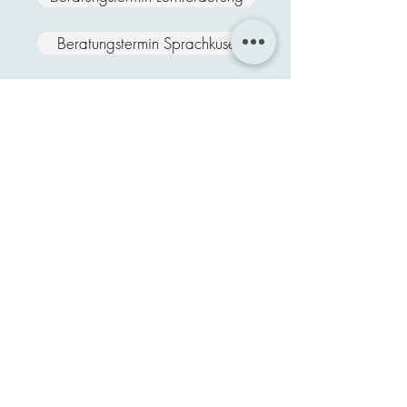
Beratungstermin Sprachkuse
Ehrenbergstraße 59
22767 Hamburg-
Altona
Kontakt
040
52156360
Unser
Unterricht
findet in der
Regel
Mo. bis Fr
.
von
13:00 bis 20:00 Uhr
statt
Verwaltung:
Mo. bis Fr.
von
15:30 bis 20:00 Uhr.