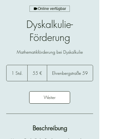
Online verfügbar
Dyskalkulie-
Förderung
Mathematikförderung bei Dyskalkulie
55
Euro
1 Std.
1
55 €
Ehrenbergstraße 59
S
t
d
Weiter
Beschreibung